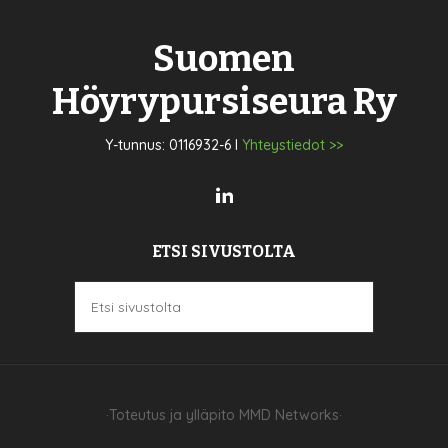
Suomen
Höyrypursiseura Ry
Y-tunnus: 0116932-6 I
Yhteystiedot >>
ETSI SIVUSTOLTA
·Toteutus ja ylläpito
MMD Networks
·