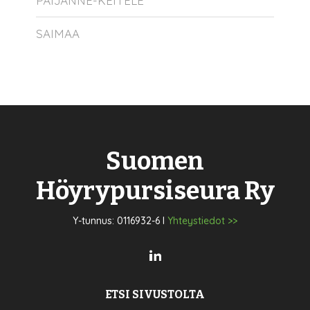
PÄIJÄNNE-KEITELE
SAIMAA
Suomen
Höyrypursiseura Ry
Y-tunnus: 0116932-6 I
Yhteystiedot >>
ETSI SIVUSTOLTA