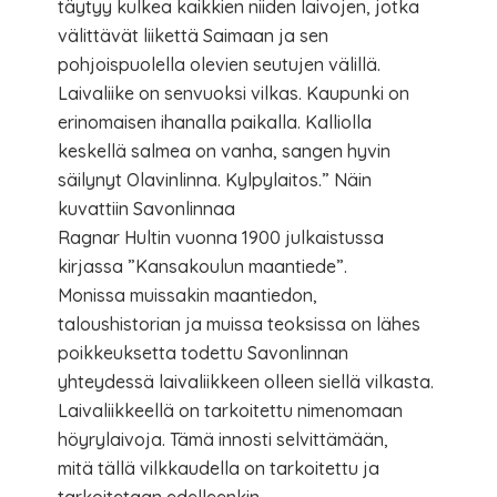
täytyy kulkea kaikkien niiden laivojen, jotka
välittävät liikettä Saimaan ja sen
pohjoispuolella olevien seutujen välillä.
Laivaliike on senvuoksi vilkas. Kaupunki on
erinomaisen ihanalla paikalla. Kalliolla
keskellä salmea on vanha, sangen hyvin
säilynyt Olavinlinna. Kylpylaitos.” Näin
kuvattiin Savonlinnaa
Ragnar Hultin vuonna 1900 julkaistussa
kirjassa ”Kansakoulun maantiede”.
Monissa muissakin maantiedon,
taloushistorian ja muissa teoksissa on lähes
poikkeuksetta todettu Savonlinnan
yhteydessä laivaliikkeen olleen siellä vilkasta.
Laivaliikkeellä on tarkoitettu nimenomaan
höyrylaivoja. Tämä innosti selvittämään,
mitä tällä vilkkaudella on tarkoitettu ja
tarkoitetaan edelleenkin.