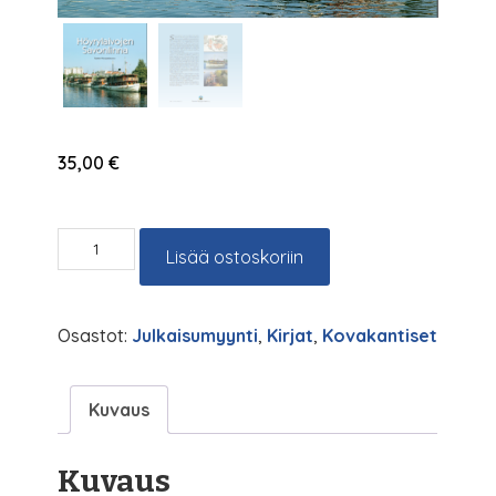
35,00
€
Höyrylaivojen
Lisää ostoskoriin
Savonlinna
määrä
Osastot:
Julkaisumyynti
,
Kirjat
,
Kovakantiset
Kuvaus
Kuvaus