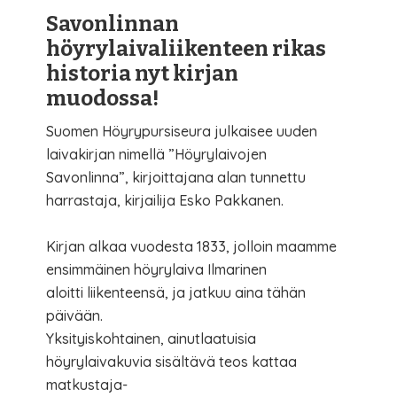
Savonlinnan
höyrylaivaliikenteen rikas
historia nyt kirjan
muodossa!
Suomen Höyrypursiseura julkaisee uuden
laivakirjan nimellä ”Höyrylaivojen
Savonlinna”, kirjoittajana alan tunnettu
harrastaja, kirjailija Esko Pakkanen.
Kirjan alkaa vuodesta 1833, jolloin maamme
ensimmäinen höyrylaiva Ilmarinen
aloitti liikenteensä, ja jatkuu aina tähän
päivään.
Yksityiskohtainen, ainutlaatuisia
höyrylaivakuvia sisältävä teos kattaa
matkustaja-