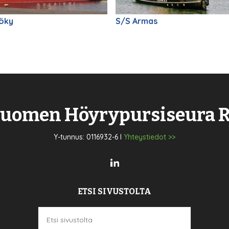
öky
S/S Armas
uomen Höyrypursiseura 
Y-tunnus: 0116932-6 I
Yhteystiedot >>
ETSI SIVUSTOLTA