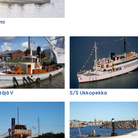
mi
täjä V
S/S Ukkopekka