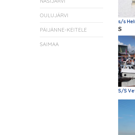
NÄSIJÄRVI
OULUJÄRVI
s/s Hel
S
PÄIJÄNNE-KEITELE
SAIMAA
S/S Ve