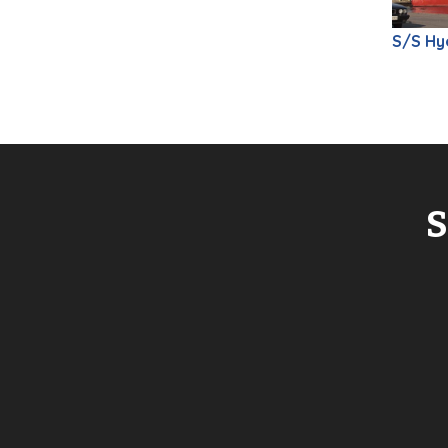
S/S Hy
S