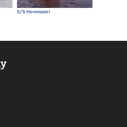
S/S Hovinsaari
Ry