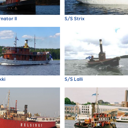
nator II
S/S Strix
kki
S/S Lalli