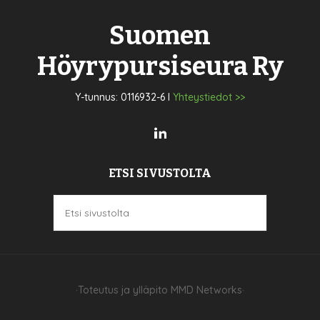
Suomen
Höyrypursiseura Ry
Y-tunnus: 0116932-6 I
Yhteystiedot >>
ETSI SIVUSTOLTA
·Toteutus ja ylläpito
MMD Networks
·