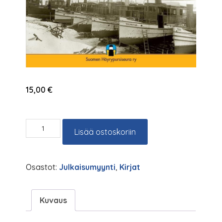
15,00
€
Lappeen
Lisää ostoskoriin
laivoja
määrä
Osastot:
Julkaisumyynti
,
Kirjat
Kuvaus