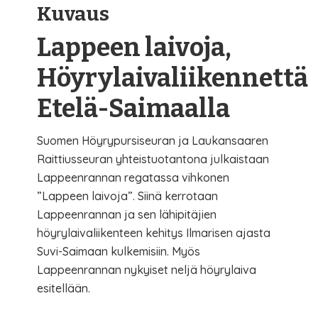
Kuvaus
Lappeen laivoja,
Höyrylaivaliikennettä
Etelä-Saimaalla
Suomen Höyrypursiseuran ja Laukansaaren
Raittiusseuran yhteistuotantona julkaistaan
Lappeenrannan regatassa vihkonen
”Lappeen laivoja”. Siinä kerrotaan
Lappeenrannan ja sen lähipitäjien
höyrylaivaliikenteen kehitys Ilmarisen ajasta
Suvi-Saimaan kulkemisiin. Myös
Lappeenrannan nykyiset neljä höyrylaiva
esitellään.