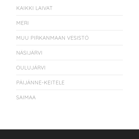
KAIKKI LAIVAT
MERI
MUU PIRKANMAAN VESISTÖ
NÄSIJÄRVI
OULUJÄRVI
PÄIJÄNNE-KEITELE
SAIMAA