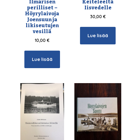
Ilmarisen
Keiteleeltä
perilliset –
Iisvedelle
Höyrylaivoja
30,00
€
Joensuun ja
likiseutujen
vesillä
Lue lisää
10,00
€
Lue lisää