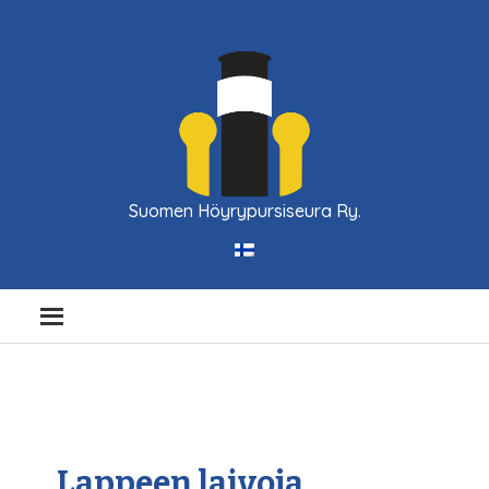
Suomen Höyrypursiseura Ry.
Lappeen laivoja