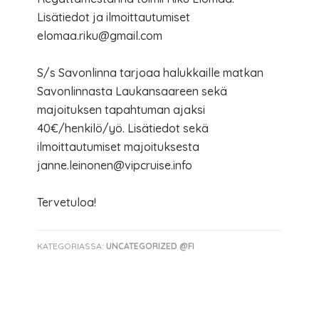
Lisätiedot ja ilmoittautumiset
elomaa.riku@gmail.com
S/s Savonlinna tarjoaa halukkaille matkan
Savonlinnasta Laukansaareen sekä
majoituksen tapahtuman ajaksi
40€/henkilö/yö. Lisätiedot sekä
ilmoittautumiset majoituksesta
janne.leinonen@vipcruise.info
Tervetuloa!
KATEGORIASSA:
UNCATEGORIZED @FI