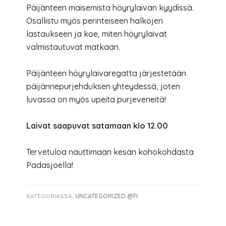
Päijänteen maisemista höyrylaivan kyydissä.
Osallistu myös perinteiseen halkojen
lastaukseen ja koe, miten höyrylaivat
valmistautuvat matkaan.
Päijänteen höyrylaivaregatta järjestetään
päijännepurjehduksen yhteydessä, joten
luvassa on myös upeita purjeveneitä!
Laivat saapuvat satamaan klo 12.00
Tervetuloa nauttimaan kesän kohokohdasta
Padasjoella!
KATEGORIASSA:
UNCATEGORIZED @FI