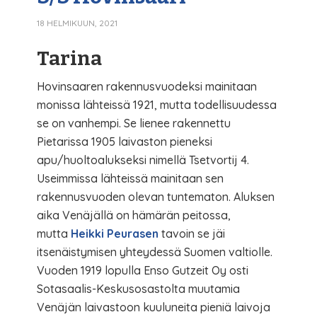
18 HELMIKUUN, 2021
Tarina
Hovinsaaren rakennusvuodeksi mainitaan
monissa lähteissä 1921, mutta todellisuudessa
se on vanhempi. Se lienee rakennettu
Pietarissa 1905 laivaston pieneksi
apu/huoltoalukseksi nimellä Tsetvortij 4.
Useimmissa lähteissä mainitaan sen
rakennusvuoden olevan tuntematon. Aluksen
aika Venäjällä on hämärän peitossa,
mutta
Heikki Peurasen
tavoin se jäi
itsenäistymisen yhteydessä Suomen valtiolle.
Vuoden 1919 lopulla Enso Gutzeit Oy osti
Sotasaalis-Keskusosastolta muutamia
Venäjän laivastoon kuuluneita pieniä laivoja