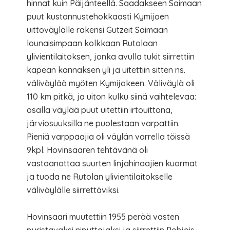
hinnat kuin Päijänteellä. Saadakseen Saimaan
puut kustannustehokkaasti Kymijoen
uittoväylälle rakensi Gutzeit Saimaan
lounaisimpaan kolkkaan Rutolaan
ylivientilaitoksen, jonka avulla tukit siirrettiin
kapean kannaksen yli ja uitettiin sitten ns.
väliväylää myöten Kymijokeen. Väliväylä oli
110 km pitkä, ja uiton kulku siinä vaihtelevaa:
osalla väylää puut uitettiin irtouittona,
järviosuuksilla ne puolestaan varpattiin.
Pieniä varppaajia oli väylän varrella töissä
9kpl. Hovinsaaren tehtävänä oli
vastaanottaa suurten linjahinaajien kuormat
ja tuoda ne Rutolan ylivientilaitokselle
väliväylälle siirrettäviksi.
Hovinsaari muutettiin 1955 perää vasten