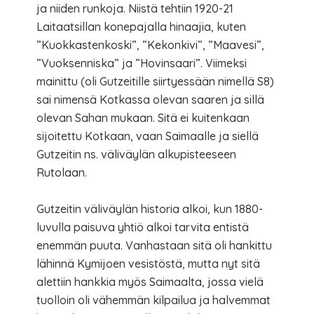
ja niiden runkoja. Niistä tehtiin 1920-21
Laitaatsillan konepajalla hinaajia, kuten
”Kuokkastenkoski”, ”Kekonkivi”, ”Maavesi”,
”Vuoksenniska” ja ”Hovinsaari”. Viimeksi
mainittu (oli Gutzeitille siirtyessään nimellä S8)
sai nimensä Kotkassa olevan saaren ja sillä
olevan Sahan mukaan. Sitä ei kuitenkaan
sijoitettu Kotkaan, vaan Saimaalle ja siellä
Gutzeitin ns. väliväylän alkupisteeseen
Rutolaan.
Gutzeitin väliväylän historia alkoi, kun 1880-
luvulla paisuva yhtiö alkoi tarvita entistä
enemmän puuta. Vanhastaan sitä oli hankittu
lähinnä Kymijoen vesistöstä, mutta nyt sitä
alettiin hankkia myös Saimaalta, jossa vielä
tuolloin oli vähemmän kilpailua ja halvemmat