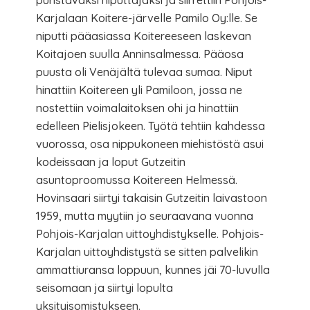
puristavaksi niputtajaksi ja siirrettiin Pohjois-
Karjalaan Koitere-järvelle Pamilo Oy:lle. Se
niputti pääasiassa Koitereeseen laskevan
Koitajoen suulla Anninsalmessa. Pääosa
puusta oli Venäjältä tulevaa sumaa. Niput
hinattiin Koitereen yli Pamiloon, jossa ne
nostettiin voimalaitoksen ohi ja hinattiin
edelleen Pielisjokeen. Työtä tehtiin kahdessa
vuorossa, osa nippukoneen miehistöstä asui
kodeissaan ja loput Gutzeitin
asuntoproomussa Koitereen Helmessä.
Hovinsaari siirtyi takaisin Gutzeitin laivastoon
1959, mutta myytiin jo seuraavana vuonna
Pohjois-Karjalan uittoyhdistykselle. Pohjois-
Karjalan uittoyhdistystä se sitten palvelikin
ammattiuransa loppuun, kunnes jäi 70-luvulla
seisomaan ja siirtyi lopulta
yksityisomistukseen.