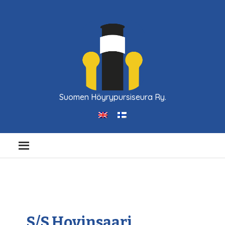
Suomen Höyrypursiseura Ry.
S/S Hovinsaari