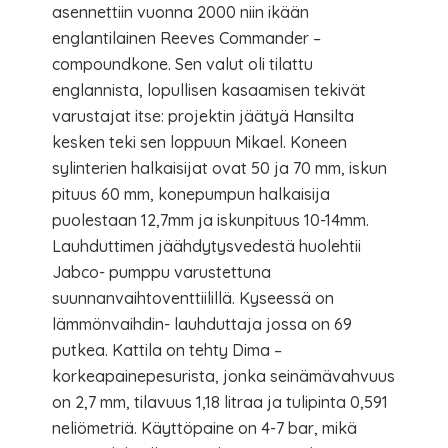
asennettiin vuonna 2000 niin ikään
englantilainen Reeves Commander –
compoundkone. Sen valut oli tilattu
englannista, lopullisen kasaamisen tekivät
varustajat itse: projektin jäätyä Hansilta
kesken teki sen loppuun Mikael. Koneen
sylinterien halkaisijat ovat 50 ja 70 mm, iskun
pituus 60 mm, konepumpun halkaisija
puolestaan 12,7mm ja iskunpituus 10-14mm.
Lauhduttimen jäähdytysvedestä huolehtii
Jabco- pumppu varustettuna
suunnanvaihtoventtiilillä. Kyseessä on
lämmönvaihdin- lauhduttaja jossa on 69
putkea. Kattila on tehty Dima –
korkeapainepesurista, jonka seinämävahvuus
on 2,7 mm, tilavuus 1,18 litraa ja tulipinta 0,591
neliömetriä. Käyttöpaine on 4-7 bar, mikä