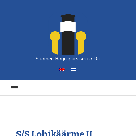
Suomen Höyrypursiseura Ry.
S/S Lohikäärme II