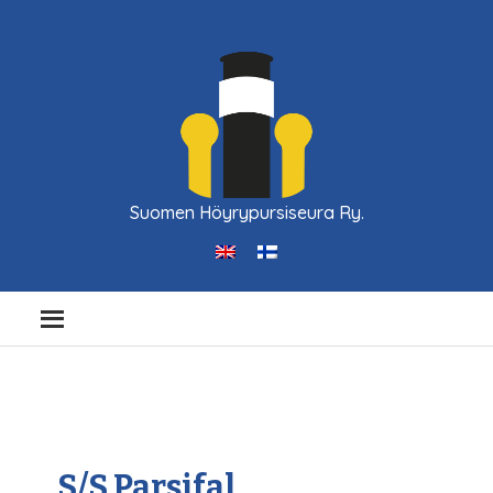
Suomen Höyrypursiseura Ry.
S/S Parsifal