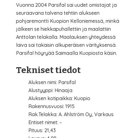
Vuonna 2004 Parsifal sai uudet omistajat ja
seuraavana talvena tehtiin alukseen
pohjaremontti Kuopion Kelloniemessä, minkä
jälkeen se hiekkapuhallettiin ja maalattiin
Anttolan telakalla. Maalauksen yhteydessä
laiva sai takaisin alkuperäisen värityksensä.
Parsifal höyryää Saimaalla Kuopiosta käsin.
Tekniset tiedot
Aluksen nimi: Parsifal
Alustyyppi: Hinaaja
Aluksen kotipaikka: Kuopio
Rakennusvuosi: 1915
Rak.Telakka: A. Ahlström Oy, Varkaus
Entiset nimet: –
Pituus: 21,43