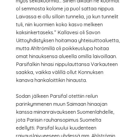
myös sekakuormia… Siihen aikaan ne kuormat
ol semmosta kolome ja puol sattaa nippua.
Laivassa ei ollu silloin tunnelia, ja kun tunnelit
tuli, niin kuormien koko kasvo melkeen
kaksinkertaseks.” Kallavesi oli Savon
Uittoyhdistyksen hoitamaa yhteisuittoaluetta,
mutta Ahltrömillä oli poikkeuslupa hoitaa
omat hinauksensa alueella omilla laivoillaan.
Parsifalkin hinasi nippulauttansa Varkauteen
saakka, vaikka välillä ollut Konnuksen
kanava hankaloittikin hinausta.
Sodan jälkeen Parsifal otettiin reilun
parinkymmenen muun Saimaan hinaajan
kanssa miinanraivaukseen Suomenlahdelle,
jota Pariisin rauhansopimus Suomelta
edellytti. Parsifal kuului kuudenteen
raivauslaivueeseen yhdessä mm. Ahlströmin