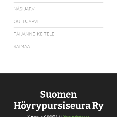
NÄSIJÄRVI
OULUJÄRVI
PÄIJÄNNE-KEITELE
SAIMAA
Suomen
Höyrypursiseura Ry