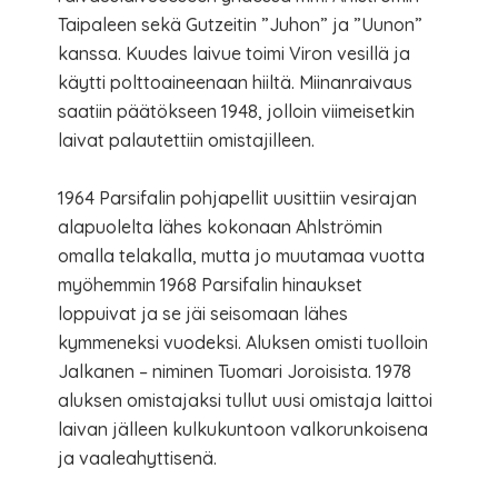
Taipaleen sekä Gutzeitin ”Juhon” ja ”Uunon”
kanssa. Kuudes laivue toimi Viron vesillä ja
käytti polttoaineenaan hiiltä. Miinanraivaus
saatiin päätökseen 1948, jolloin viimeisetkin
laivat palautettiin omistajilleen.
1964 Parsifalin pohjapellit uusittiin vesirajan
alapuolelta lähes kokonaan Ahlströmin
omalla telakalla, mutta jo muutamaa vuotta
myöhemmin 1968 Parsifalin hinaukset
loppuivat ja se jäi seisomaan lähes
kymmeneksi vuodeksi. Aluksen omisti tuolloin
Jalkanen – niminen Tuomari Joroisista. 1978
aluksen omistajaksi tullut uusi omistaja laittoi
laivan jälleen kulkukuntoon valkorunkoisena
ja vaaleahyttisenä.