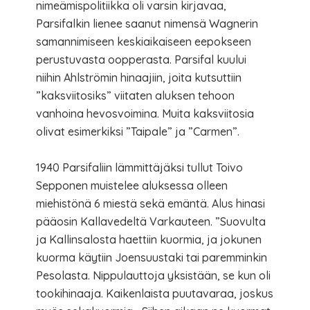
nimeämispolitiikka oli varsin kirjavaa,
Parsifalkin lienee saanut nimensä Wagnerin
samannimiseen keskiaikaiseen eepokseen
perustuvasta oopperasta. Parsifal kuului
niihin Ahlströmin hinaajiin, joita kutsuttiin
”kaksviitosiks” viitaten aluksen tehoon
vanhoina hevosvoimina. Muita kaksviitosia
olivat esimerkiksi ”Taipale” ja ”Carmen”.
1940 Parsifaliin lämmittäjäksi tullut Toivo
Sepponen muistelee aluksessa olleen
miehistönä 6 miestä sekä emäntä. Alus hinasi
pääosin Kallavedeltä Varkauteen. ”Suovulta
ja Kallinsalosta haettiin kuormia, ja jokunen
kuorma käytiin Joensuustaki tai paremminkin
Pesolasta. Nippulauttoja yksistään, se kun oli
tookihinaaja. Kaikenlaista puutavaraa, joskus