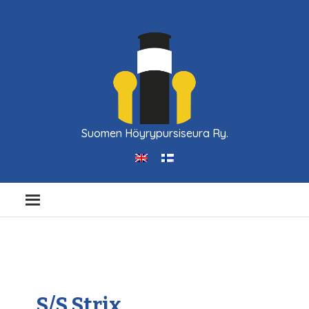
Suomen Höyrypursiseura Ry.
S/S Strix