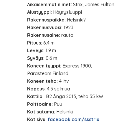
Aikaisemmat nimet:
Strix, James Fulton
Alustyyppi:
Höyrysluuppi
Rakennuspaikka:
Helsinki?
Rakennusvuosi:
1923
Rakennusaine:
rauta
Pituus:
6.4 m
Leveys:
1.9 m
Syväys:
0.6 m
Koneen tyyppi:
Express 1900,
Parasteam Finland
Koneen teho:
4 ihv
Nopeus:
4.5 solmua
Kattila:
B2 Ånga 2013, teho 35 kW
Polttoaine:
Puu
Kotisatama:
Helsinki
Kotisivu:
facebook.com/ssstrix