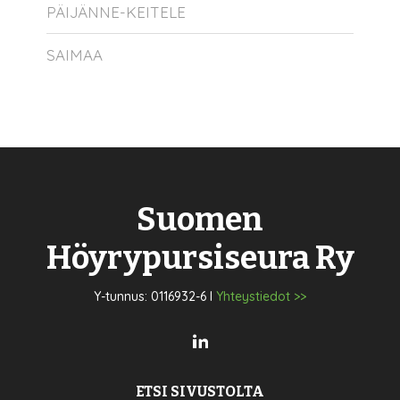
PÄIJÄNNE-KEITELE
SAIMAA
Suomen
Höyrypursiseura Ry
Y-tunnus: 0116932-6 I
Yhteystiedot >>
ETSI SIVUSTOLTA