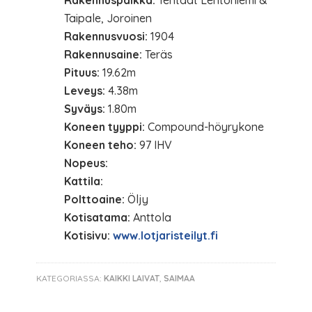
Rakennuspaikka:
Tehtaat Lehtoniemi &
Taipale, Joroinen
Rakennusvuosi:
1904
Rakennusaine:
Teräs
Pituus:
19.62m
Leveys:
4.38m
Syväys:
1.80m
Koneen tyyppi:
Compound-höyrykone
Koneen teho:
97 IHV
Nopeus:
Kattila:
Polttoaine:
Öljy
Kotisatama:
Anttola
Kotisivu:
www.lotjaristeilyt.fi
KATEGORIASSA:
KAIKKI LAIVAT
,
SAIMAA