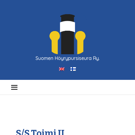
Suomen Höyrypursiseura Ry.
S/S Toimi II