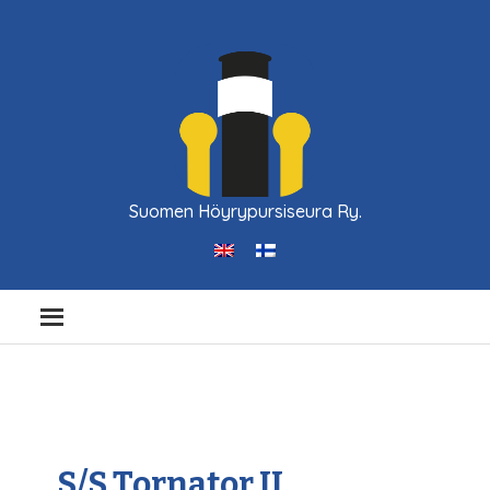
Suomen Höyrypursiseura Ry.
S/S Tornator II