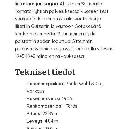
linjahinaajan sarjaa. Alus toimi Saimaalla
Tornator yhtiön palveluksessa vuoteen 1931
saakka jolloin muutos kaksikantiseksi ja
liitettiin Gutzeitin laivastoon. Sotakesänä
keulaan asennettiin 3 tuumainen tykki,
poistettiin sodan loputtua. Sittemmin
puolustusvoimien käytössä rannikolla vuosina
1945-1948 miinojen raivauksessa.
Tekniset tiedot
Rakennuspaikka:
Paula Wahl & Co,
Varkaus
Rakennusvuosi:
1906
Runkomateriaali:
Teräs
Pituus:
22.89 m
Leveys:
4.84 m
Syväys:
2.05 m