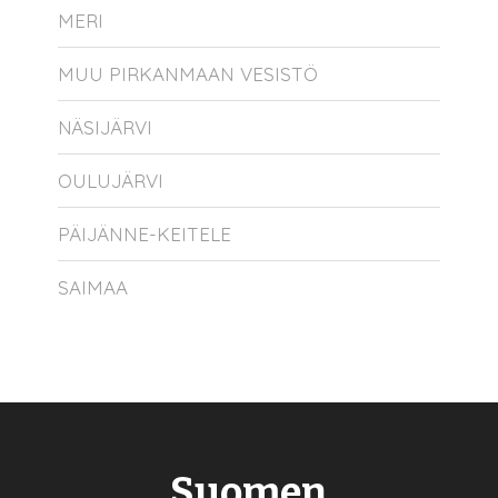
MERI
MUU PIRKANMAAN VESISTÖ
NÄSIJÄRVI
OULUJÄRVI
PÄIJÄNNE-KEITELE
SAIMAA
Suomen