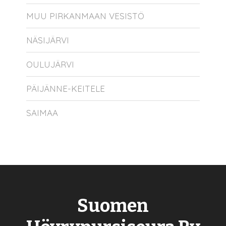
MUU PIRKANMAAN VESISTÖ
NÄSIJÄRVI
OULUJÄRVI
PÄIJÄNNE-KEITELE
SAIMAA
Suomen