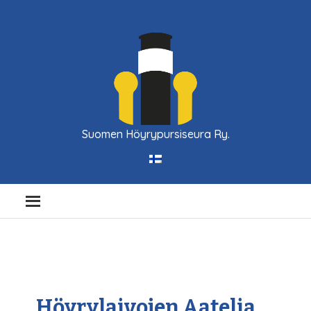
Suomen Höyrypursiseura Ry.
Höyrylaivojen Aatelia,