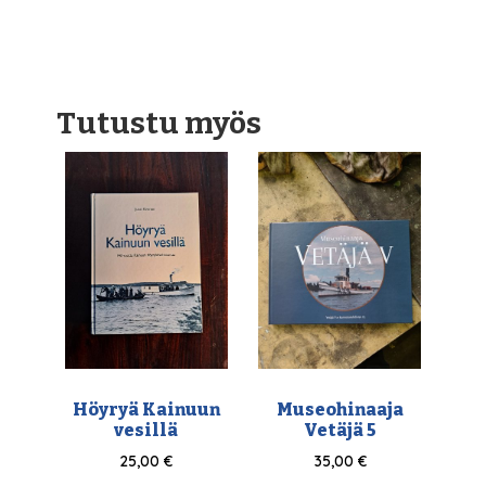
Tutustu myös
Höyryä Kainuun
Museohinaaja
vesillä
Vetäjä 5
25,00
€
35,00
€