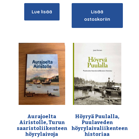
Lue lisää
Lisää
ostoskoriin
Aurajoelta
Höyryä Puulalla,
Airistolle, Turun
Puulaveden
saaristoliikenteen
höyrylaivaliikenteen
höyrylaivoja
historiaa