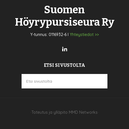
Suomen
Höyrypursiseura Ry
Y-tunnus: 0116932-6 I
Yhteystiedot >>
ETSI SIVUSTOLTA
·Toteutus ja ylläpito
MMD Networks
·