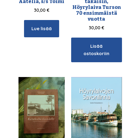
Aatelia, s/s Toimi
takaisin,
Höyrylaiva Turson
30,00
€
70 ensimmäistä
vuotta
30,00
€
Lue lisää
Lisää
ostoskoriin