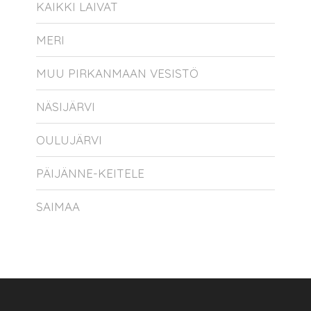
KAIKKI LAIVAT
MERI
MUU PIRKANMAAN VESISTÖ
NÄSIJÄRVI
OULUJÄRVI
PÄIJÄNNE-KEITELE
SAIMAA