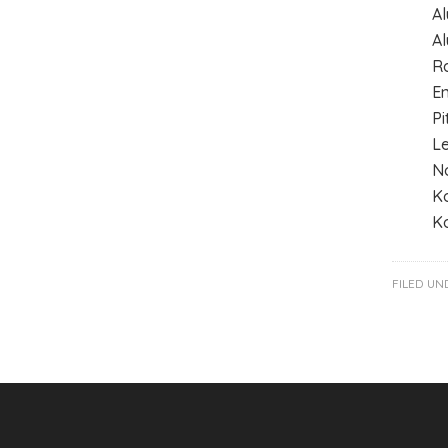
Al
Al
R
En
Pi
Le
N
K
Ko
FILED UN