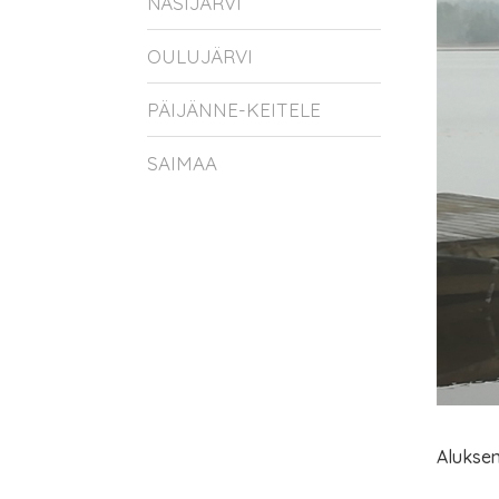
NÄSIJÄRVI
OULUJÄRVI
PÄIJÄNNE-KEITELE
SAIMAA
Aluksen 