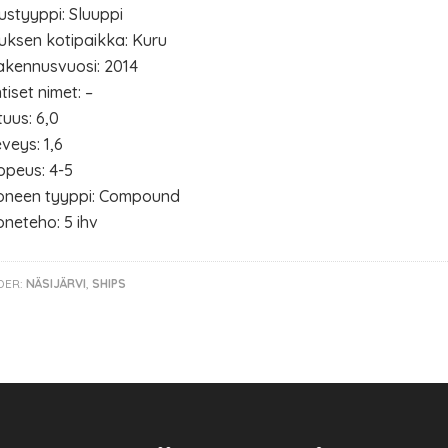
ustyyppi: Sluuppi
uksen kotipaikka: Kuru
akennusvuosi: 2014
tiset nimet: –
tuus: 6,0
veys: 1,6
opeus: 4-5
oneen tyyppi: Compound
neteho: 5 ihv
DER:
NÄSIJÄRVI
,
SHIPS