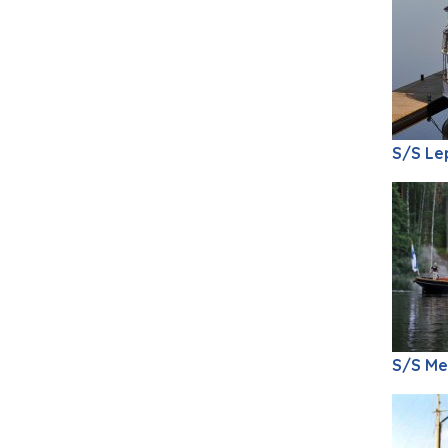
S/S Le
S/S Me