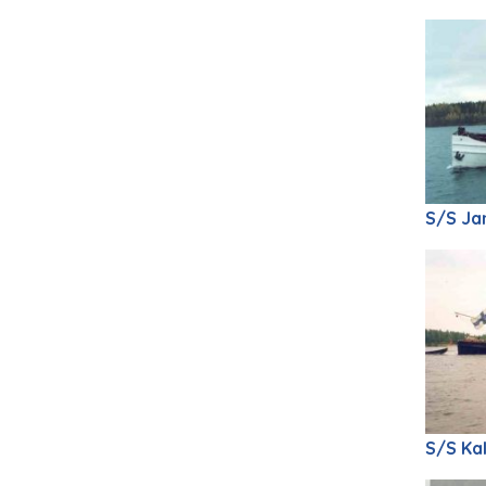
S/S Ja
S/S Kal