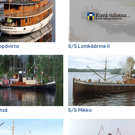
ppävirta
S/S Lohikäärme II
tsä
S/S Mikko