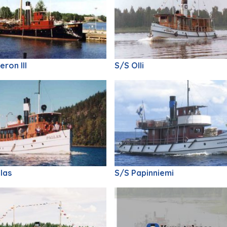
ron III
S/S Olli
las
S/S Papinniemi