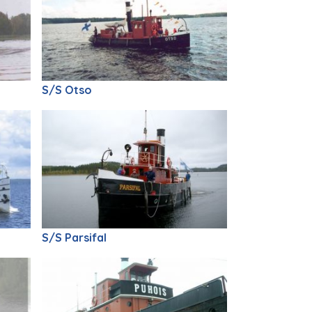
S/S Otso
S/S Parsifal