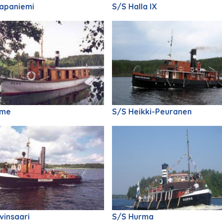
apaniemi
S/S Halla IX
äme
S/S Heikki-Peuranen
vinsaari
S/S Hurma