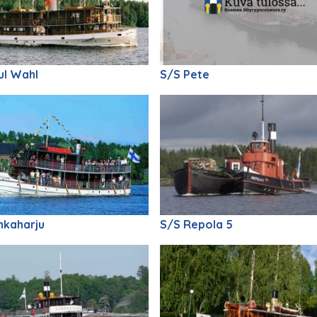
ul Wahl
S/S Pete
nkaharju
S/S Repola 5