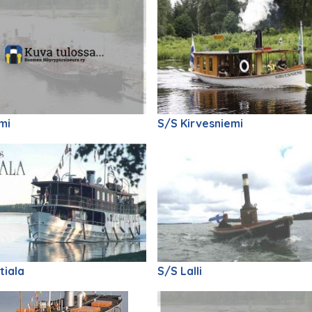
mi
S/S Kirvesniemi
tiala
S/S Lalli