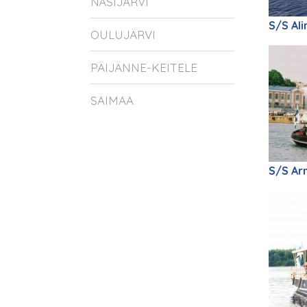
NÄSIJÄRVI
S/S Ali
OULUJÄRVI
PÄIJÄNNE-KEITELE
SAIMAA
S/S Ar