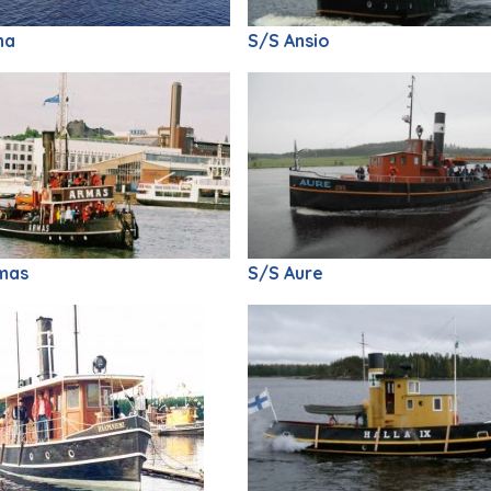
na
S/S Ansio
mas
S/S Aure