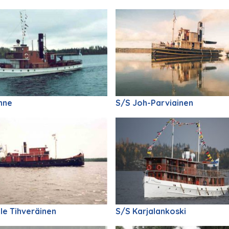
nne
S/S Joh-Parviainen
le Tihveräinen
S/S Karjalankoski