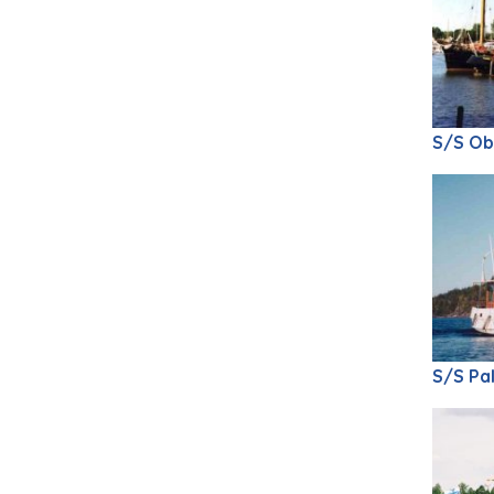
S/S Obe
S/S Pal