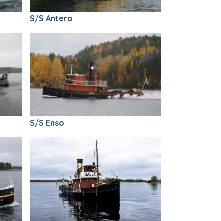
S/S Antero
S/S Enso