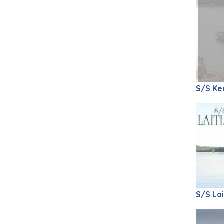
S/S Ke
S/S Lai