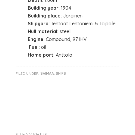
Depth:
1.80m
Building year:
1904
Building place:
Joroinen
Shipyard:
Tehtaat Lehtoniemi & Taipale
Hull material:
steel
Engine:
Compound, 97 IHV
Fuel:
oil
Home port:
Anttola
FILED UNDER:
SAIMAA
,
SHIPS
STEAMSHIPS