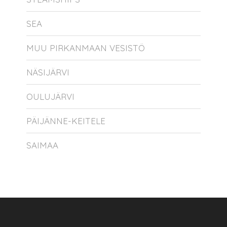
SEA
MUU PIRKANMAAN VESISTÖ
NÄSIJÄRVI
OULUJÄRVI
PÄIJÄNNE-KEITELE
SAIMAA