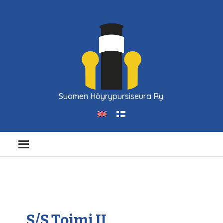
Suomen Höyrypursiseura Ry.
S/S Toimi II