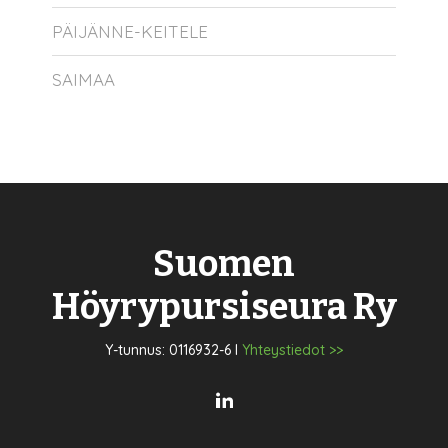
PÄIJÄNNE-KEITELE
SAIMAA
Suomen
Höyrypursiseura Ry
Y-tunnus: 0116932-6 I
Yhteystiedot >>