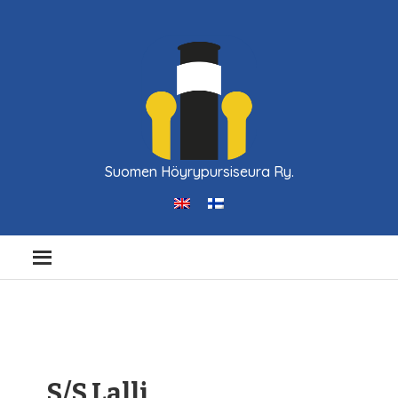
Suomen Höyrypursiseura Ry.
S/S Lalli