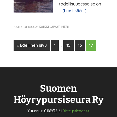
todellisuudessa se on
…
[Lue lisää...]
KATEGORIASSA:
KAIKKI LAIVAT
,
MERI
« Edellinen sivu
1
…
15
16
17
Suomen
Höyrypursiseura Ry
Y-tunnus: 0116932-6 I
Yhteystiedot >>