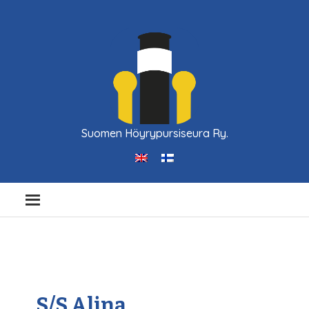
Suomen Höyrypursiseura Ry.
S/S Alina