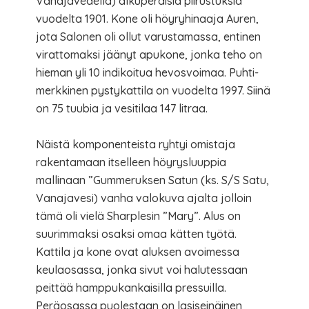
Vanajavedellä) alkuperäisiä piirustuksia
vuodelta 1901. Kone oli höyryhinaaja Auren,
jota Salonen oli ollut varustamassa, entinen
virattomaksi jäänyt apukone, jonka teho on
hieman yli 10 indikoitua hevosvoimaa. Puhti-
merkkinen pystykattila on vuodelta 1997. Siinä
on 75 tuubia ja vesitilaa 147 litraa.
Näistä komponenteista ryhtyi omistaja
rakentamaan itselleen höyrysluuppia
mallinaan ”Gummeruksen Satun (ks. S/S Satu,
Vanajavesi) vanha valokuva ajalta jolloin
tämä oli vielä Sharplesin ”Mary”. Alus on
suurimmaksi osaksi omaa kätten työtä.
Kattila ja kone ovat aluksen avoimessa
keulaosassa, jonka sivut voi halutessaan
peittää hamppukankaisilla pressuilla.
Peräosassa puolestaan on lasiseinäinen