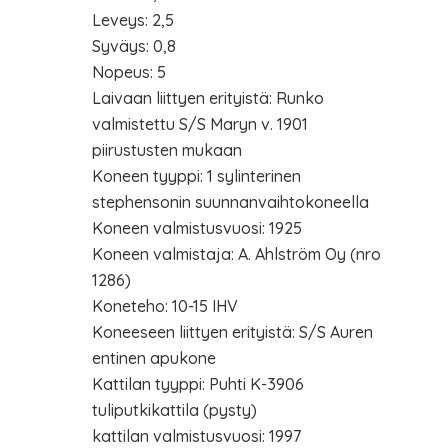
Leveys: 2,5
Syväys: 0,8
Nopeus: 5
Laivaan liittyen erityistä: Runko
valmistettu S/S Maryn v. 1901
piirustusten mukaan
Koneen tyyppi: 1 sylinterinen
stephensonin suunnanvaihtokoneella
Koneen valmistusvuosi: 1925
Koneen valmistaja: A. Ahlström Oy (nro
1286)
Koneteho: 10-15 IHV
Koneeseen liittyen erityistä: S/S Auren
entinen apukone
Kattilan tyyppi: Puhti K-3906
tuliputkikattila (pysty)
kattilan valmistusvuosi: 1997