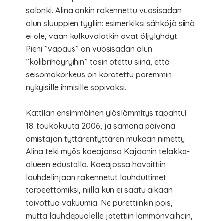
salonki. Alina onkin rakennettu vuosisadan
alun sluuppien tyyliin: esimerkiksi sähköjä siinä
ei ole, vaan kulkuvalotkin ovat öljylyhdyt.
Pieni ”vapaus” on vuosisadan alun
”kolibrihöyryihin” tosin otettu siinä, että
seisomakorkeus on korotettu paremmin
nykyisille ihmisille sopivaksi.
Kattilan ensimmäinen ylöslämmitys tapahtui
18. toukokuuta 2006, ja samana päivänä
omistajan tyttärentyttären mukaan nimetty
Alina teki myös koeajonsa Kajaanin telakka-
alueen edustalla. Koeajossa havaittiin
lauhdelinjaan rakennetut lauhduttimet
tarpeettomiksi, niillä kun ei saatu aikaan
toivottua vakuumia. Ne purettiinkin pois,
mutta lauhdepuolelle jätettiin lämmönvaihdin,