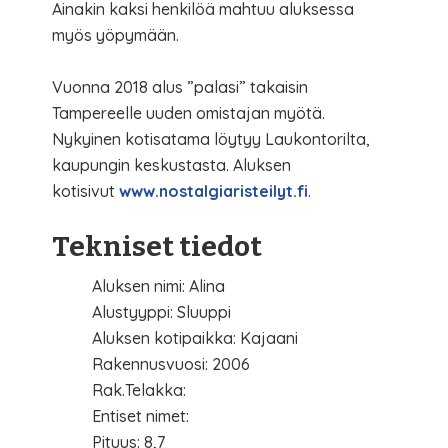
Ainakin kaksi henkilöä mahtuu aluksessa
myös yöpymään.
Vuonna 2018 alus ”palasi” takaisin
Tampereelle uuden omistajan myötä.
Nykyinen kotisatama löytyy Laukontorilta,
kaupungin keskustasta. Aluksen
kotisivut
www.nostalgiaristeilyt.fi
.
Tekniset tiedot
Aluksen nimi: Alina
Alustyyppi: Sluuppi
Aluksen kotipaikka: Kajaani
Rakennusvuosi: 2006
Rak.Telakka:
Entiset nimet:
Pituus: 8,7