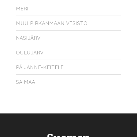
MERI
MUU PIRKANMAAN VESISTÖ
NÄSIJÄRVI
OULUJÄRVI
PÄIJÄNNE-KEITELE
SAIMAA