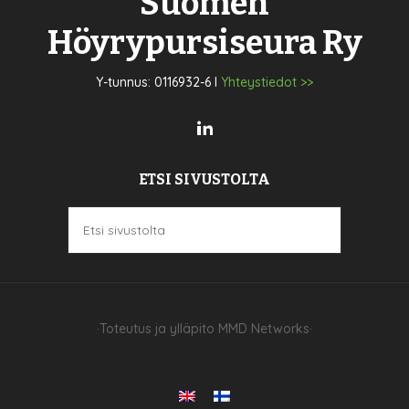
Suomen
Höyrypursiseura Ry
Y-tunnus: 0116932-6 I
Yhteystiedot >>
ETSI SIVUSTOLTA
·Toteutus ja ylläpito
MMD Networks
·