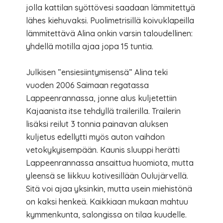
jolla kattilan syöttövesi saadaan lämmitettyä
lähes kiehuvaksi. Puolimetrisillä koivuklapeilla
lämmitettävä Alina onkin varsin taloudellinen:
yhdellä motilla ajaa jopa 15 tuntia.
Julkisen ”ensiesiintymisensä” Alina teki
vuoden 2006 Saimaan regatassa
Lappeenrannassa, jonne alus kuljetettiin
Kajaanista itse tehdyllä trailerilla. Trailerin
lisäksi reilut 3 tonnia painavan aluksen
kuljetus edellytti myös auton vaihdon
vetokykyisempään. Kaunis sluuppi herätti
Lappeenrannassa ansaittua huomiota, mutta
yleensä se liikkuu kotivesillään Oulujärvellä.
Sitä voi ajaa yksinkin, mutta usein miehistönä
on kaksi henkeä. Kaikkiaan mukaan mahtuu
kymmenkunta, salongissa on tilaa kuudelle.