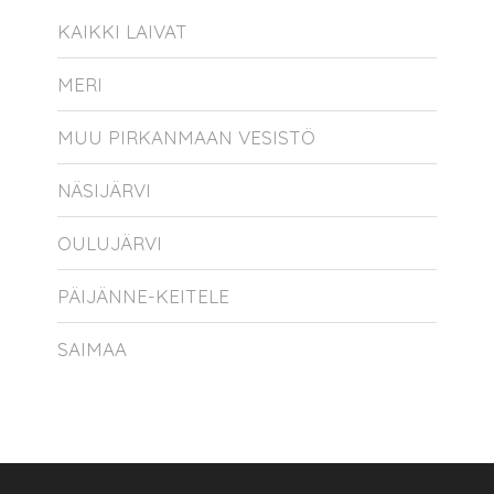
KAIKKI LAIVAT
MERI
MUU PIRKANMAAN VESISTÖ
NÄSIJÄRVI
OULUJÄRVI
PÄIJÄNNE-KEITELE
SAIMAA