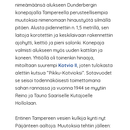
nimeämäänsä alukseen Dunderbergin
konepajalla Tampereella perusteellisempia
muutoksia nimenomaan hinaustyötä silmällä
pitäen. Alusta pidennettiin n. 1,5 metrillä, sen
laitoja korotettiin ja keskilaivaan rakennettiin
ajohytti, keittiö ja pieni salonki. Konepaja
valmisti alukseen myös uuden kattilan ja
koneen. Yhtiöllä oli toinenkin hinaaja,
mitoiltaan suurempi
Kotvio II
, joten tulokasta
alettiin kutsua ”Pikku-Kotvioksi”. Sotavuodet
se seisoi todennäköisesti toimettomana
sahan rannassa ja vuonna 1944 se myytiin
Reino ja Tauno Saariselle Kutajoelle
Hollolaan.
Entinen Tampereen vesien kulkija kynti nyt
Päijänteen aaltoja. Muutoksia tehtiin jälleen: