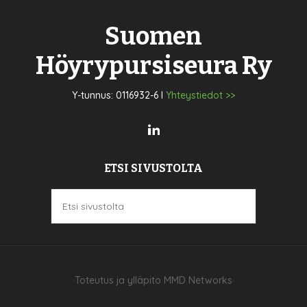
Suomen
Höyrypursiseura Ry
Y-tunnus: 0116932-6 I
Yhteystiedot >>
ETSI SIVUSTOLTA
·Toteutus ja ylläpito
MMD Networks
·