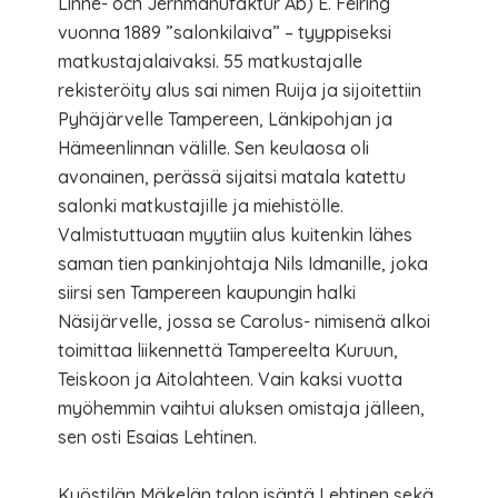
Linne- och Jernmanufaktur Ab) E. Feiring
vuonna 1889 ”salonkilaiva” – tyyppiseksi
matkustajalaivaksi. 55 matkustajalle
rekisteröity alus sai nimen Ruija ja sijoitettiin
Pyhäjärvelle Tampereen, Länkipohjan ja
Hämeenlinnan välille. Sen keulaosa oli
avonainen, perässä sijaitsi matala katettu
salonki matkustajille ja miehistölle.
Valmistuttuaan myytiin alus kuitenkin lähes
saman tien pankinjohtaja Nils Idmanille, joka
siirsi sen Tampereen kaupungin halki
Näsijärvelle, jossa se Carolus- nimisenä alkoi
toimittaa liikennettä Tampereelta Kuruun,
Teiskoon ja Aitolahteen. Vain kaksi vuotta
myöhemmin vaihtui aluksen omistaja jälleen,
sen osti Esaias Lehtinen.
Kyöstilän Mäkelän talon isäntä Lehtinen sekä