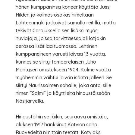
hänen kumppaninsa koneenkäyttäjä Jussi
Hilden ja kolmas osakas nimeltään
Lähteenmäki jatkoivat samalla reitillä, mutta
tekivät Caroluksella sen lisäksi myös
huviajoja, joissa tarvittaessa oli lotjakin
perässä lisätilaa tuomassa. Lehtinen
kumppaneineen varusti laivaa 13 vuotta,
kunnes se siirtyi tamperelaisen Juho
Mäntysen omistukseen 1904. Kolme vuotta
myöhemmin vaihtui laivan isäntä jälleen. Se
siirtyi Naurissalmen sahalle, joka antoi sille
nimen ”Salmi” ja käytti sitä hinaustöissään
Näsijärvellä.
Hinaustöihin se jäikin, seuraava omistaja,
aluksen 1917 hankkinut Kotvion saha
Ruovedeltä nimittäin teetätti Kotvioksi