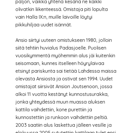
paljon, vaikka yhtenä kesänä ne kaikki
olivatkin liikenteessä. Omistaja piti lopulta
vain Halla IX:n, muille laivoille löytyi
pikkuhiljaa uudet isännät.
Ansio siirtyi uuteen omistukseen 1980, jolloin
siitä tehtiin huvialus Padasjoelle. Puolisen
vuosikymmentä myöhemmin alus jäi kuitenkin
seisomaan, kunnes itselleen höyrylaivaa
etsinyt pariskunta sai tietää Lahdessa maissa
olevasta Ansiosta ja ostivat sen 1994. Uudet
omistajat siirsivät Ansion Joutsenoon, jossa
alkoi 11 vuotta kestänyt kunnostusurakka,
jonka yhteydessä muun muassa aluksen
kattila vaihdettiin, kone purettiin ja
kunnostettiin ja runkoon vaihdettiin peltiä.
2003 saatiin alus laskettua jälleen vesille ja
elokuussa 2005 sytytettiin kattilaan tulet ensi