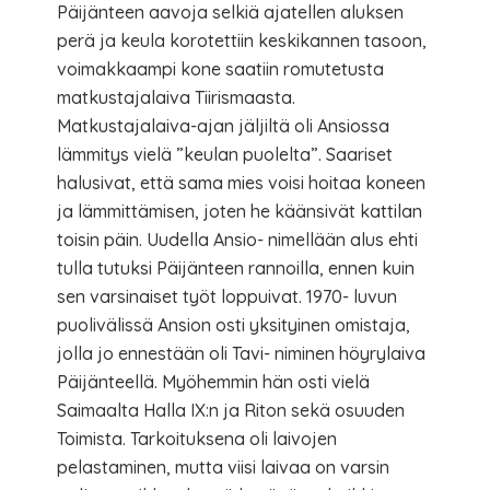
Päijänteen aavoja selkiä ajatellen aluksen
perä ja keula korotettiin keskikannen tasoon,
voimakkaampi kone saatiin romutetusta
matkustajalaiva Tiirismaasta.
Matkustajalaiva-ajan jäljiltä oli Ansiossa
lämmitys vielä ”keulan puolelta”. Saariset
halusivat, että sama mies voisi hoitaa koneen
ja lämmittämisen, joten he käänsivät kattilan
toisin päin. Uudella Ansio- nimellään alus ehti
tulla tutuksi Päijänteen rannoilla, ennen kuin
sen varsinaiset työt loppuivat. 1970- luvun
puolivälissä Ansion osti yksityinen omistaja,
jolla jo ennestään oli Tavi- niminen höyrylaiva
Päijänteellä. Myöhemmin hän osti vielä
Saimaalta Halla IX:n ja Riton sekä osuuden
Toimista. Tarkoituksena oli laivojen
pelastaminen, mutta viisi laivaa on varsin