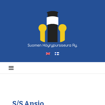
Suomen Höyrypursiseura Ry.
S/S Ansio