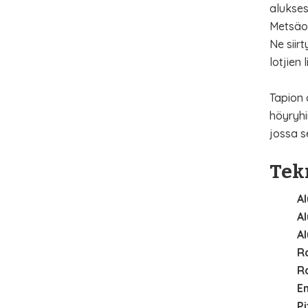
alukses
Metsäos
Ne siir
lotjien
Tapion 
höyryhi
jossa s
Tekn
Al
Al
A
R
R
En
Pi