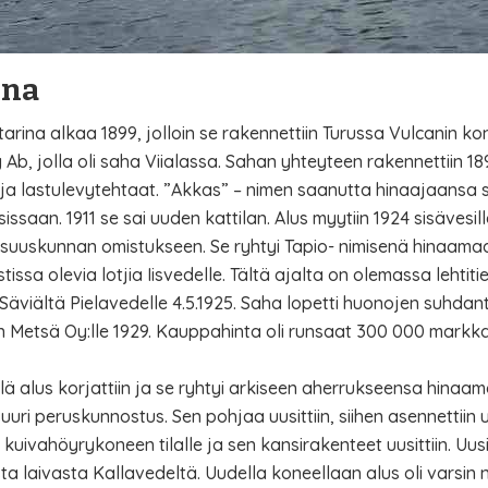
ina
tarina alkaa 1899, jolloin se rakennettiin Turussa Vulcanin ko
Ab, jolla oli saha Viialassa. Sahan yhteyteen rakennettiin
 ja lastulevytehtaat. ”Akkas” – nimen saanutta hinaajaansa 
sissaan. 1911 se sai uuden kattilan. Alus myytiin 1924 sisävesi
uuskunnan omistukseen. Se ryhtyi Tapio- nimisenä hinaama
stissa olevia lotjia Iisvedelle. Tältä ajalta on olemassa leht
Säviältä Pielavedelle 4.5.1925. Saha lopetti huonojen suhdan
n Metsä Oy:lle 1929. Kauppahinta oli runsaat 300 000 markk
llä alus korjattiin ja se ryhtyi arkiseen aherrukseensa hinaa
 suuri peruskunnostus. Sen pohjaa uusittiin, siihen asennettiin
kuivahöyrykoneen tilalle ja sen kansirakenteet uusittiin. Uusi 
ta laivasta Kallavedeltä. Uudella koneellaan alus oli varsin 