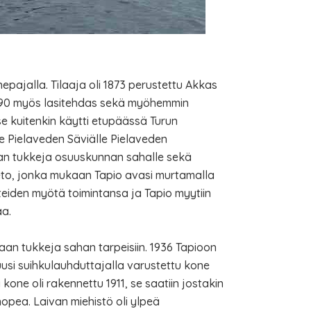
nepajalla. Tilaaja oli 1873 perustettu Akkas
 1890 myös lasitehdas sekä myöhemmin
se kuitenkin käytti etupäässä Turun
lle Pielaveden Säviälle Pielaveden
an tukkeja osuuskunnan sahalle sekä
itieto, jonka mukaan Tapio avasi murtamalla
teiden myötä toimintansa ja Tapio myytiin
aa.
maan tukkeja sahan tarpeisiin. 1936 Tapioon
 uusi suihkulauhduttajalla varustettu kone
kone oli rakennettu 1911, se saatiin jostakin
nopea. Laivan miehistö oli ylpeä