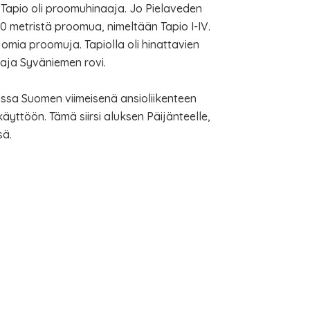
 Tapio oli proomuhinaaja. Jo Pielaveden
0 metristä proomua, nimeltään Tapio I-IV.
 omia proomuja. Tapiolla oli hinattavien
naaja Syväniemen rovi.
lussa Suomen viimeisenä ansioliikenteen
äyttöön. Tämä siirsi aluksen Päijänteelle,
sä.