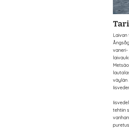
Tar
Laivan 
Ångsåg 
vaneri-
laivauk
Metsäos
lautala
väylän 
Iisvede
Iisvede
tehtiin
vanhan 
puretus