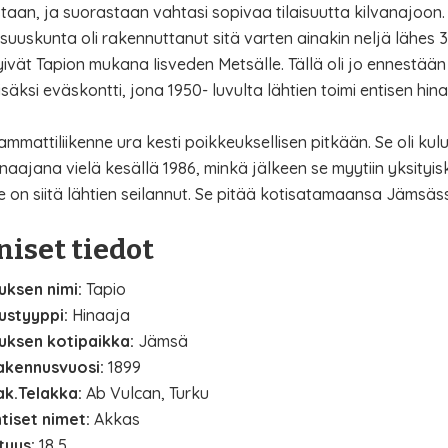
taan, ja suorastaan vahtasi sopivaa tilaisuutta kilvanajoon.
uuskunta oli rakennuttanut sitä varten ainakin neljä lähes 3
tyivät Tapion mukana Iisveden Metsälle. Tällä oli jo ennestään
 lisäksi eväskontti, jona 1950- luvulta lähtien toimi entisen hi
ammattiliikenne ura kesti poikkeuksellisen pitkään. Se oli ku
naajana vielä kesällä 1986, minkä jälkeen se myytiin yksityisk
e on siitä lähtien seilannut. Se pitää kotisatamaansa Jämsäs
iset tiedot
uksen nimi:
Tapio
ustyyppi:
Hinaaja
luksen kotipaikka:
Jämsä
akennusvuosi:
1899
ak.Telakka:
Ab Vulcan, Turku
tiset nimet:
Akkas
tuus:
18,5