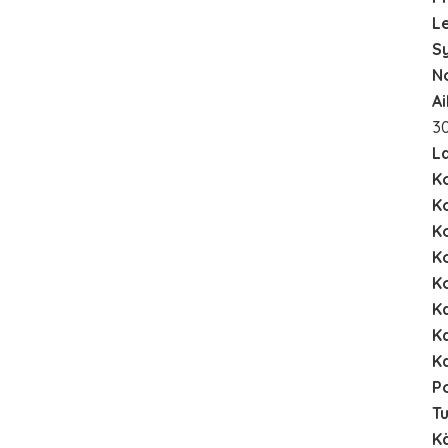
L
S
N
A
30
La
K
K
K
K
Ko
Ka
Ka
Ka
Po
Tu
K