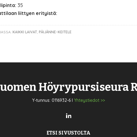
lipinta:
35
ttilaan liittyen erityistä:
IASSA:
KAIKKI LAIVAT
,
PÄIJÄNNE-KEITELE
uomen Höyrypursiseura 
Y-tunnus: 0116932-6 I
Yhteystiedot >>
ETSI SIVUSTOLTA