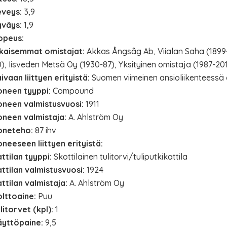
eveys:
3,9
yväys:
1,9
opeus:
ikaisemmat omistajat:
Akkas Ångsåg Ab, Viialan Saha (1899
), Iisveden Metsä Oy (1930-87), Yksityinen omistaja (1987-201
ivaan liittyen erityistä:
Suomen viimeinen ansioliikenteessä o
oneen tyyppi:
Compound
oneen valmistusvuosi:
1911
oneen valmistaja:
A. Ahlström Oy
oneteho:
87 ihv
neeseen liittyen erityistä:
ttilan tyyppi:
Skottilainen tulitorvi/tuliputkikattila
ttilan valmistusvuosi:
1924
ttilan valmistaja:
A. Ahlström Oy
lttoaine:
Puu
litorvet (kpl):
1
äyttöpaine:
9,5