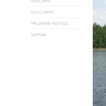
NÄSIJÄRVI
OULUJÄRVI
PÄIJÄNNE-KEITELE
SAIMAA